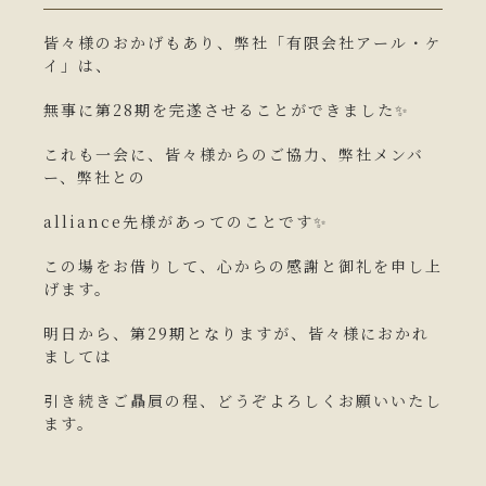
皆々様のおかげもあり、弊社「有限会社アール・ケ
イ」は、
キャンペーン一覧
無事に第28期を完遂させることができました✨
コンテンツ一覧
これも一会に、皆々様からのご協力、弊社メンバ
ー、弊社との
お問い合わせフォーム
alliance先様があってのことです✨
この場をお借りして、心からの感謝と御礼を申し上
げます。
明日から、第29期となりますが、皆々様におかれ
ましては
引き続きご贔屓の程、どうぞよろしくお願いいたし
ます。